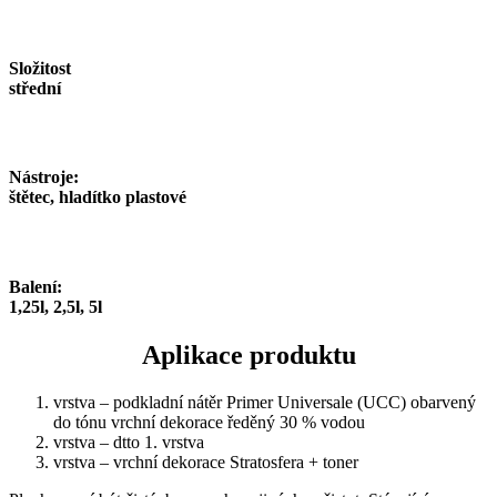
Složitost
střední
Nástroje:
štětec, hladítko plastové
Balení:
1,25l, 2,5l, 5l
Aplikace produktu
vrstva – podkladní nátěr Primer Universale (UCC) obarvený
do tónu vrchní dekorace ředěný 30 % vodou
vrstva – dtto 1. vrstva
vrstva – vrchní dekorace Stratosfera + toner