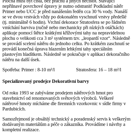
Plocha musí být čistá, bez prachu a jiných nečistot. Stávající
nepřilnavé povrchové úpravy je nutno odstranit!
Podkladní nátěr
Primer nebo UCC je před nanášením ředěn cca 30 % vody. Nanáší
se ve dvou vrstvách vždy po dokonalém vyschnutí vrstvy předešlé
(tj. minimálně 6 hodin).
Vrchní dekorace Stratosfera se po řádném
vmíchání barviva (ručně nebo mechanicky při nízkých otáčkách)
aplikuje pomocí štětce krátkými křížovými tahy na nepravidelnou
plochu o velikosti cca 3 m² systémem tzv. „leopardí vzor“. Následně
se provádí scelení nátěru do jednoho celku. Po krátkém zaschnutí se
provádí konečná úprava hlazením lehkými tahy speciálním
plastovým hladítkem. Následně se pokračuje v aplikaci dekoračního
nátěru na další úsek.
Spotřeba: Primer : 8-10 m²/l
Stratosfera: 16 – 18 m²/l
Specializovaný prodejce Dekorativní barvy
Od roku 1993 se zabýváme prodejem nátěrových hmot pro
stavebnictví od renomovaných světových výrobců.
Veškeré
nátěrové hmoty mícháme dle firemních vzorkovnic v sídle firmy v
Pardubicích.
Samozřejmostí je obsáhlý technický a poradenský servis k veškerým
dodávaným materiálům a péče o zákazníka. Provádíme i návrhy a
kompletní realizace.